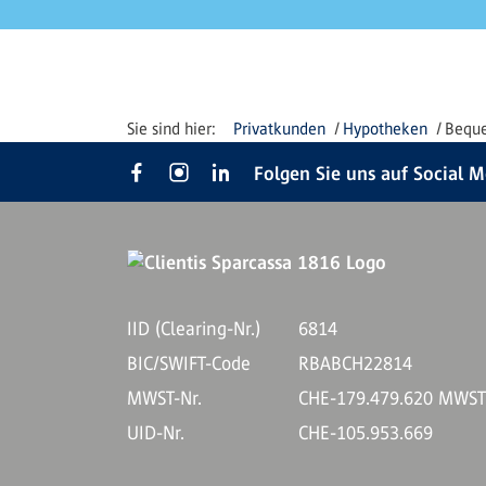
Privatkunden
Hypotheken
Beque
Folgen Sie uns auf Social 
IID (Clearing-Nr.)
6814
BIC/SWIFT-Code
RBABCH22814
MWST-Nr.
CHE-179.479.620 MWS
UID-Nr.
CHE-105.953.669