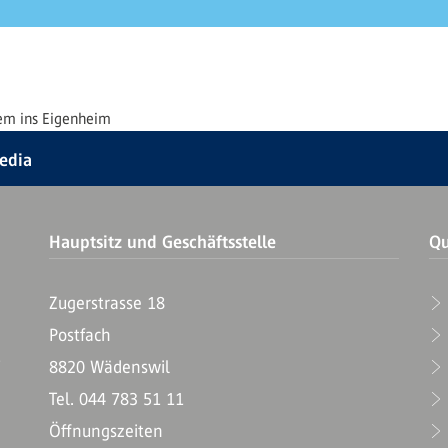
m ins Eigenheim
Media
Hauptsitz und Geschäftsstelle
Qu
Zugerstrasse 18
Postfach
T
8820 Wädenswil
Tel. 044 783 51 11
Öffnungszeiten