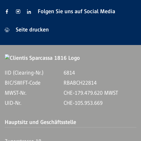
Folgen Sie uns auf Social Media
Seite drucken
IID (Clearing-Nr.)
6814
BIC/SWIFT-Code
RBABCH22814
MWST-Nr.
CHE-179.479.620 MWST
UID-Nr.
CHE-105.953.669
Hauptsitz und Geschäftsstelle