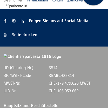
Privatkunden
Konten
Sparkonten
Sparkonto18
Folgen Sie uns auf Social Media
Seite drucken
IID (Clearing-Nr.)
6814
BIC/SWIFT-Code
RBABCH22814
MWST-Nr.
CHE-179.479.620 MWST
UID-Nr.
CHE-105.953.669
Hauptsitz und Geschäftsstelle