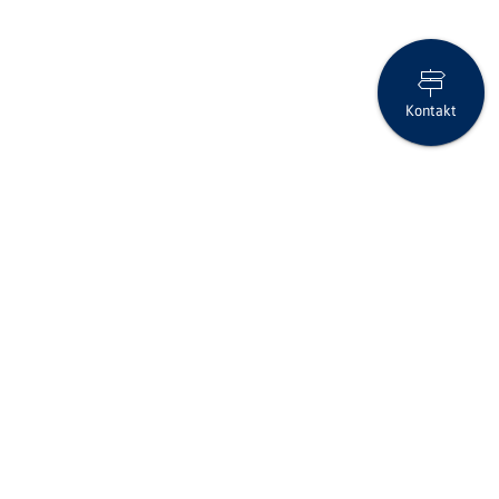
Kontakt
Unsere Bank verfügt schweizweit über die grösste Substanz
Folgen Sie uns auf Social Media
Seite drucken