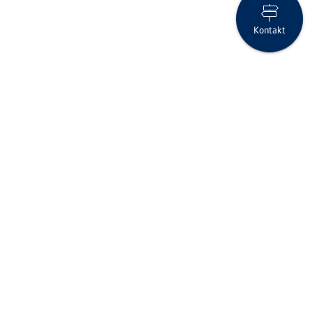
Kontakt
Unsere Börseninfo – 4. Quartal – Dezember 2024
Folgen Sie uns auf Social Media
Seite drucken
IID (Clearing-Nr.)
6814
BIC/SWIFT-Code
RBABCH22814