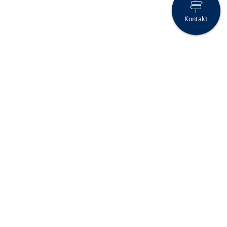
Kontakt
Mobile Banking App: Jetzt auf Version 3.12 aktualisieren
Folgen Sie uns auf Social Media
Seite drucken
IID (Clearing-Nr.)
6814