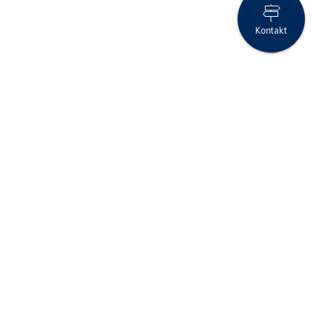
Kontakt
Geschäftsbericht 2025 der Clientis Sparcassa 1816
Folgen Sie uns auf Social Media
Seite drucken
IID (Clearing-Nr.)
6814
BIC/SWIFT-Code
RBABCH22814