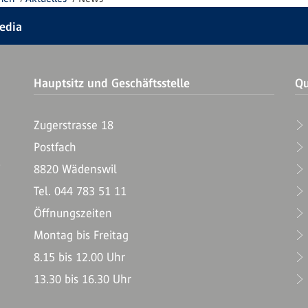
Media
Hauptsitz und Geschäftsstelle
Qu
Zugerstrasse 18
Postfach
T
8820 Wädenswil
Tel. 044 783 51 11
Öffnungszeiten
Montag bis Freitag
8.15 bis 12.00 Uhr
13.30 bis 16.30 Uhr