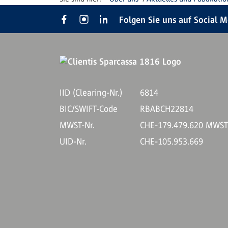
Folgen Sie uns auf Social 
IID (Clearing-Nr.)
6814
BIC/SWIFT-Code
RBABCH22814
MWST-Nr.
CHE-179.479.620 MWS
UID-Nr.
CHE-105.953.669